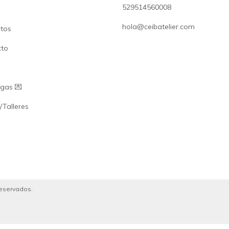
529514560008
hola@ceibatelier.com
tos
cto
gas 💌
/Talleres
reservados.