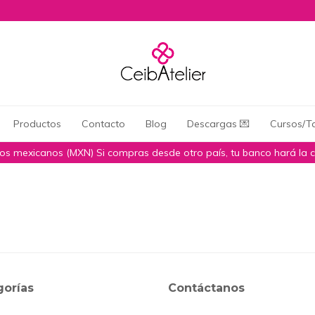
Productos
Contacto
Blog
Descargas 💌
Cursos/Ta
sos mexicanos (MXN) Si compras desde otro país, tu banco hará la 
gorías
Contáctanos