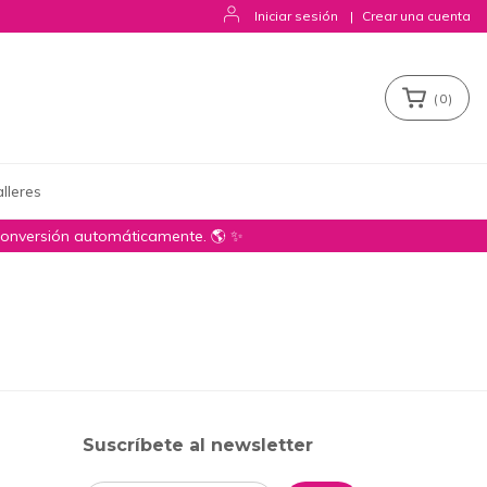
Iniciar sesión
|
Crear una cuenta
(
0
)
lleres
conversión automáticamente. 🌎 ✨
Suscríbete al newsletter