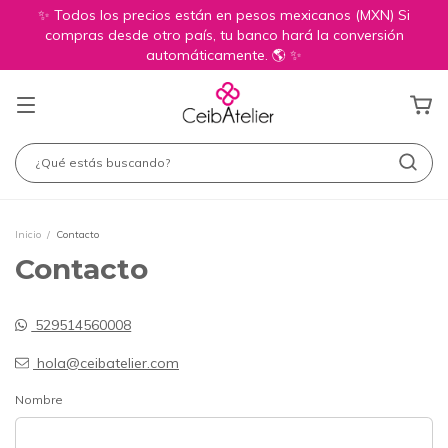
✨ Todos los precios están en pesos mexicanos (MXN) Si
compras desde otro país, tu banco hará la conversión
automáticamente. 🌎 ✨
Inicio
/
Contacto
Contacto
529514560008
hola@ceibatelier.com
Nombre